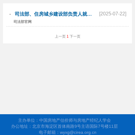
[2025-07-22]
司法部、住房城乡建设部负责人就《住房租赁条例》答记者问
司法部官网
上一页
1
下一页
主办单位：中国房地产估价师与房地产经纪人学会
办公地址：北京市海淀区首体南路9号主语国际7号楼11层
电子邮箱：wyxg@cirea.org.cn