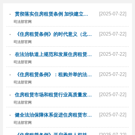
[2025-07-22]
贯彻落实住房租赁条例 加快建立健全住房租赁管理服务平台（全国政协委员，中国房地产估价师与房地...
司法部官网
[2025-07-22]
《住房租赁条例》的时代意义（北京大学法学院教授 常鹏翱）
司法部官网
[2025-07-22]
在法治轨道上规范和发展住房租赁市场（首都师范大学政法学院院长助理、副教授 崔俊杰）
司法部官网
[2025-07-22]
《住房租赁条例》：租购并举的法治基石（住房和城乡建设部政策研究中心副主任 浦湛）
司法部官网
[2025-07-22]
住房租赁市场和租赁行业高质量发展的制度保障（清华大学房地产研究中心主任 吴璟）
司法部官网
[2025-07-22]
健全法治保障体系促进住房租赁市场高质量发展（上海市房地产科学研究院党委书记、院长，研究员 严...
司法部官网
[2025-07-22]